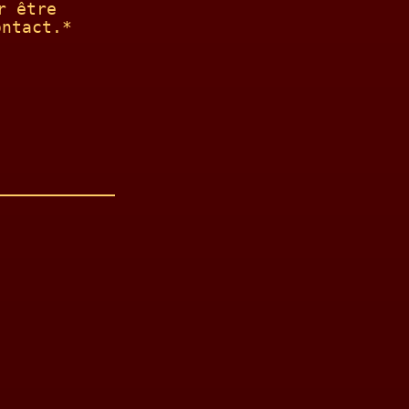
r être
ontact.*