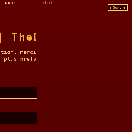
l page. ``` ```html
Sombre
| TheDyorLab.eth
ation, merci
s plus brefs